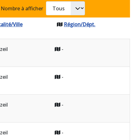
Nombre à afficher
alité/Ville
Région/Dépt.
zeil
-
zeil
-
zeil
-
zeil
-