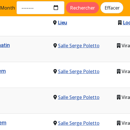
Month
Rechercher
Effacer
Lieu
Loc
atin
Salle Serge Poletto
Vira
rèm
Salle Serge Poletto
Vira
Salle Serge Poletto
Vira
rem
Salle Serge Poletto
Vira