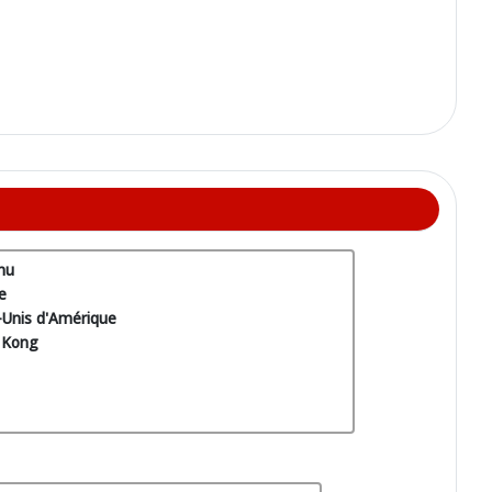
nu
e
-Unis d'Amérique
 Kong