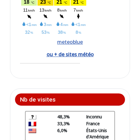
meteoblue
ou + de sites météo
Nb de visites
48,3%
Inconnu
33,3%
France
6,0%
États-Unis
d'Amérique