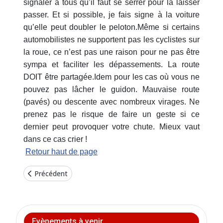
signaler à tous qu’il faut se serrer pour la laisser
passer. Et si possible, je fais signe à la voiture
qu’elle peut doubler le peloton.Même si certains
automobilistes ne supportent pas les cyclistes sur
la roue, ce n’est pas une raison pour ne pas être
sympa et faciliter les dépassements. La route
DOIT être partagée.Idem pour les cas où vous ne
pouvez pas lâcher le guidon. Mauvaise route
(pavés) ou descente avec nombreux virages. Ne
prenez pas le risque de faire un geste si ce
dernier peut provoquer votre chute. Mieux vaut
dans ce cas crier !
Retour haut de page
Article précédent : Règles de circulation pour les cyclistes
Précédent
Evènements à venir