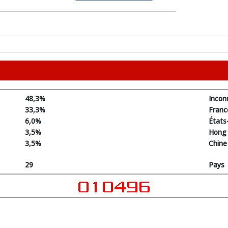
48,3%
Incon
33,3%
Franc
6,0%
États
3,5%
Hong
3,5%
Chine
29
Pays