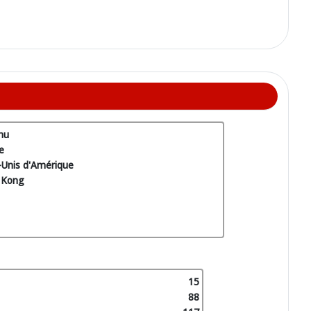
nu
e
-Unis d'Amérique
 Kong
15
88