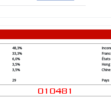
48,3%
Incon
33,3%
Franc
6,0%
États
3,5%
Hong
3,5%
Chine
29
Pays