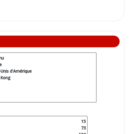
nu
e
-Unis d'Amérique
 Kong
15
73