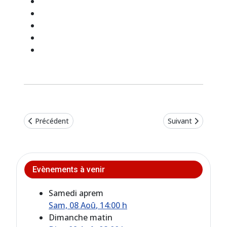
Article précédent : Nos sorties annuelles
Article suivant : 
Précédent
Suivant
Evènements à venir
Samedi aprem
Sam, 08 Aoû
, 14:00 h
Dimanche matin