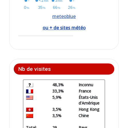
meteoblue
ou + de sites météo
Nb de visites
48,3%
Inconnu
33,3%
France
5,9%
États-Unis
d'Amérique
3,5%
Hong Kong
3,5%
Chine
Total:
29
Pays