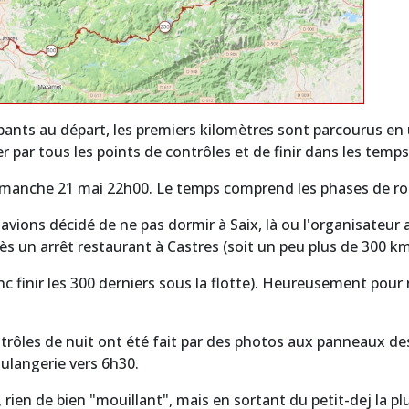
pants au départ, les premiers kilomètres sont parcourus en
r par tous les points de contrôles et de finir dans les temp
 dimanche 21 mai 22h00. Le temps comprend les phases de rou
avions décidé de ne pas dormir à Saix, là ou l'organisateur
s un arrêt restaurant à Castres (soit un peu plus de 300 kms
onc finir les 300 derniers sous la flotte). Heureusement pou
rôles de nuit ont été fait par des photos aux panneaux des
oulangerie vers 6h30.
ien de bien "mouillant", mais en sortant du petit-dej la pl