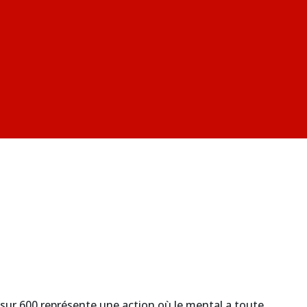
 sur 600 représente une action où le mental a toute