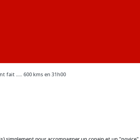
ont fait ..... 600 kms en 31h00
aris) simplement pour accompagner un copain et un "novice"