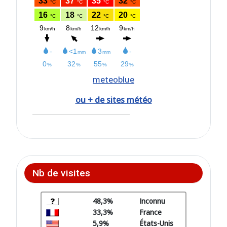
meteoblue
ou + de sites météo
Nb de visites
48,3%
Inconnu
33,3%
France
5,9%
États-Unis